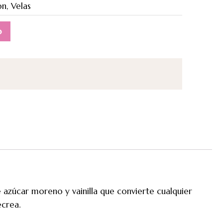
on
,
Velas
o
 azúcar moreno y vainilla que convierte cualquier
ecrea.