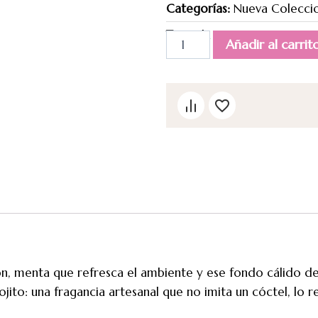
Categorías:
Nueva Colecci
Tag
vela mojito
Añadir al carrit
on, menta que refresca el ambiente y ese fondo cálido de
jito: una fragancia artesanal que no imita un cóctel, lo r