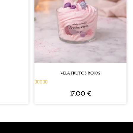
VELA FRUTOS ROJOS
Valorado
17,00
€
con
5.00
de 5