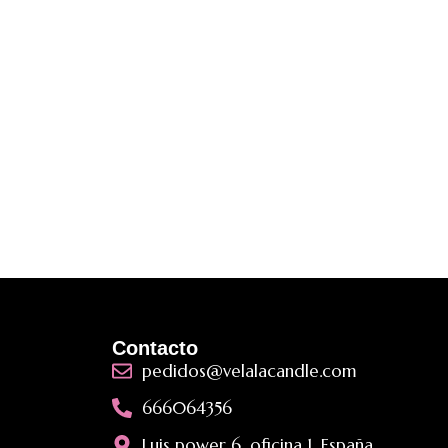
Contacto
pedidos@velalacandle.com
666064356
Luis power 6, oficina 1, España