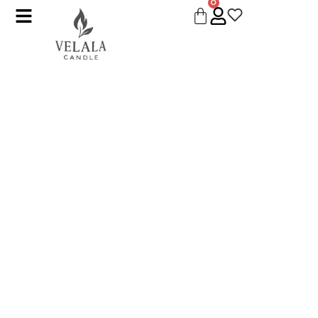
0
Crea tu propio centro floral
con flores de cera
/
taller /
Crea tu propio centro floral con flores de cera